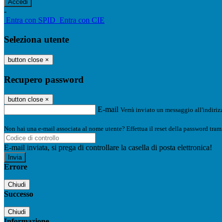
-
Entra con SPID
Entra con CIE
Seleziona utente
button close
×
Recupero password
button close
×
E-mail
Verrà inviato un messaggio all'indirizz
Non hai una e-mail associata al nome utente? Effettua il reset della password tram
E-mail inviata, si prega di controllare la casella di posta elettronica!
Errore
Chiudi
Successo
Chiudi
Informazione