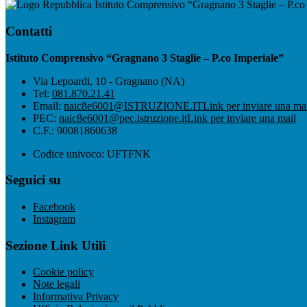
Istituto Comprensivo “Gragnano 3 Staglie – P.co
Contatti
Istituto Comprensivo “Gragnano 3 Staglie – P.co Imperiale”
Via Lepoardi, 10 - Gragnano (NA)
Tel:
081.870.21.41
Email:
naic8e6001@ISTRUZIONE.IT
Link per inviare una ma
PEC:
naic8e6001@pec.istruzione.it
Link per inviare una mail
C.F.: 90081860638
Codice univoco: UFTFNK
Seguici su
Facebook
Instagram
Sezione Link Utili
Cookie policy
Note legali
Informativa Privacy