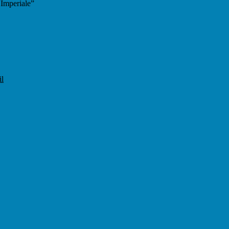
 Imperiale”
il