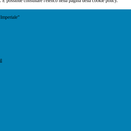
 È possibile consultare l'elenco nella pagina della cookie policy.
 Imperiale”
il