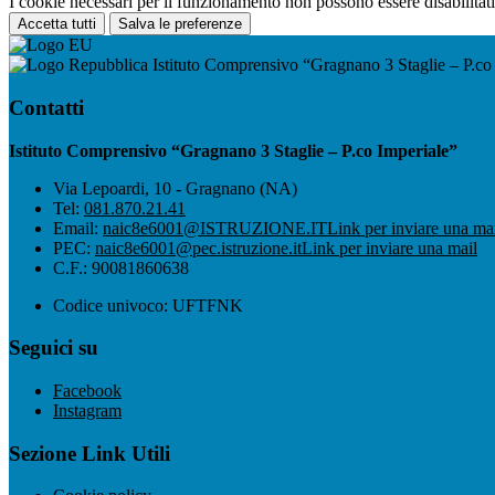
I cookie necessari per il funzionamento non possono essere disabilitati.
Accetta tutti
Salva le preferenze
Istituto Comprensivo “Gragnano 3 Staglie – P.co
Contatti
Istituto Comprensivo “Gragnano 3 Staglie – P.co Imperiale”
Via Lepoardi, 10 - Gragnano (NA)
Tel:
081.870.21.41
Email:
naic8e6001@ISTRUZIONE.IT
Link per inviare una ma
PEC:
naic8e6001@pec.istruzione.it
Link per inviare una mail
C.F.: 90081860638
Codice univoco: UFTFNK
Seguici su
Facebook
Instagram
Sezione Link Utili