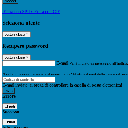
-
Entra con SPID
Entra con CIE
Seleziona utente
button close
×
Recupero password
button close
×
E-mail
Verrà inviato un messaggio all'indirizz
Non hai una e-mail associata al nome utente? Effettua il reset della password tram
E-mail inviata, si prega di controllare la casella di posta elettronica!
Errore
Chiudi
Successo
Chiudi
Informazione