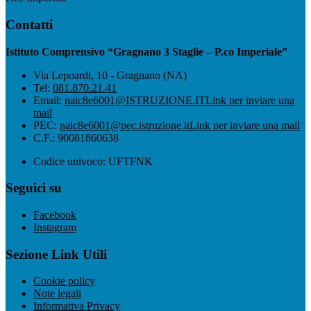
Contatti
Istituto Comprensivo “Gragnano 3 Staglie – P.co Imperiale”
Via Lepoardi, 10 - Gragnano (NA)
Tel:
081.870.21.41
Email:
naic8e6001@ISTRUZIONE.IT
Link per inviare una
mail
PEC:
naic8e6001@pec.istruzione.it
Link per inviare una mail
C.F.: 90081860638
Codice univoco: UFTFNK
Seguici su
Facebook
Instagram
Sezione Link Utili
Cookie policy
Note legali
Informativa Privacy