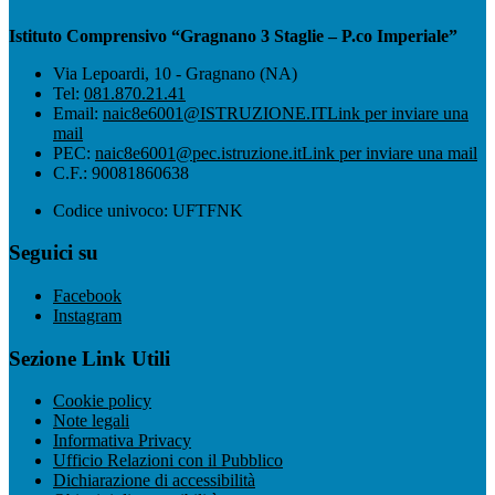
Istituto Comprensivo “Gragnano 3 Staglie – P.co Imperiale”
Via Lepoardi, 10 - Gragnano (NA)
Tel:
081.870.21.41
Email:
naic8e6001@ISTRUZIONE.IT
Link per inviare una
mail
PEC:
naic8e6001@pec.istruzione.it
Link per inviare una mail
C.F.: 90081860638
Codice univoco: UFTFNK
Seguici su
Facebook
Instagram
Sezione Link Utili
Cookie policy
Note legali
Informativa Privacy
Ufficio Relazioni con il Pubblico
Dichiarazione di accessibilità