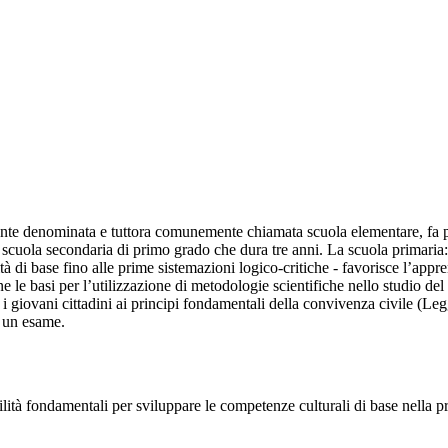
nte denominata e tuttora comunemente chiamata scuola elementare, fa part
 scuola secondaria di primo grado che dura tre anni. La scuola primaria: 
ità di base fino alle prime sistemazioni logico-critiche - favorisce l’app
ne le basi per l’utilizzazione di metodologie scientifiche nello studio de
 i giovani cittadini ai principi fondamentali della convivenza civile (Le
o un esame.
bilità fondamentali per sviluppare le competenze culturali di base nella p