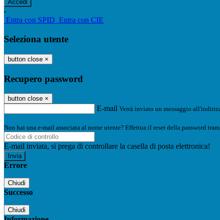
-
Entra con SPID
Entra con CIE
Seleziona utente
button close
×
Recupero password
button close
×
E-mail
Verrà inviato un messaggio all'indirizz
Non hai una e-mail associata al nome utente? Effettua il reset della password tram
E-mail inviata, si prega di controllare la casella di posta elettronica!
Errore
Chiudi
Successo
Chiudi
Informazione