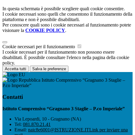
In questa schermata è possibile scegliere quali cookie consentire.
I cookie necessari sono quelli che consentono il funzionamento della
piattaforma e non è possibile disabilitarli.
Per conoscere quali sono i cookie necessari al funzionamento potete
visionare la
COOKIE POLICY
.
Cookie necessari per il funzionamento
I cookie necessari per il funzionamento non possono essere
disabilitati. È possibile consultare l'elenco nella pagina della cookie
policy.
Accetta tutti
Salva le preferenze
Istituto Comprensivo “Gragnano 3 Staglie –
P.co Imperiale”
Contatti
Istituto Comprensivo “Gragnano 3 Staglie – P.co Imperiale”
Via Lepoardi, 10 - Gragnano (NA)
Tel:
081.870.21.41
Email:
naic8e6001@ISTRUZIONE.IT
Link per inviare una