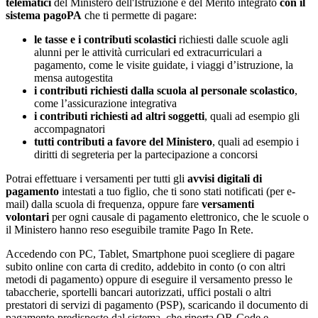
telematici
del Ministero dell'Istruzione e del Merito integrato
con il
sistema pagoPA
che ti permette di pagare:
le tasse e i contributi scolastici
richiesti dalle scuole agli
alunni per le attività curriculari ed extracurriculari a
pagamento, come le visite guidate, i viaggi d’istruzione, la
mensa autogestita
i contributi richiesti dalla scuola al personale scolastico
,
come l’assicurazione integrativa
i contributi richiesti ad altri soggetti
, quali ad esempio gli
accompagnatori
tutti contributi a favore del Ministero
, quali ad esempio i
diritti di segreteria per la partecipazione a concorsi
Potrai effettuare i versamenti per tutti gli
avvisi digitali di
pagamento
intestati a tuo figlio, che ti sono stati notificati (per e-
mail) dalla scuola di frequenza, oppure fare
versamenti
volontari
per ogni causale di pagamento elettronico, che le scuole o
il Ministero hanno reso eseguibile tramite Pago In Rete.
Accedendo con PC, Tablet, Smartphone puoi scegliere di pagare
subito online con carta di credito, addebito in conto (o con altri
metodi di pagamento) oppure di eseguire il versamento presso le
tabaccherie, sportelli bancari autorizzati, uffici postali o altri
prestatori di servizi di pagamento (PSP), scaricando il documento di
pagamento predisposto dal sistema, che riporta QR-Code e