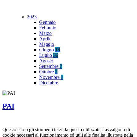
2023
Gennaio
Febbraio
Marzo
Aprile
Maggio
Giugno
18
Luglio
36
Agosto
Settembre
7
Ottobre
2
Novembre
1
Dicembre
PAI
Questo sito o gli strumenti terzi da questo utilizzati si avvalgono di
cookie necessari al funzionamento ed utili alle finalità illustrate nella