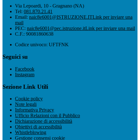
Via Lepoardi, 10 - Gragnano (NA)
Tel:
081.870.21.41
Email:
naic8e6001@ISTRUZIONE.IT
Link per inviare una
mail
PEC:
naic8e6001@pec.istruzione.it
Link per inviare una mail
C.F.: 90081860638
Codice univoco: UFTFNK
Seguici su
Facebook
Instagram
Sezione Link Utili
Cookie policy
Note legali
Informativa Privacy
Ufficio Relazioni con il Pubblico
Dichiarazione di accessibilità
Obiettivi di accessibilità
Whistleblowing
Gestione consensi cookie