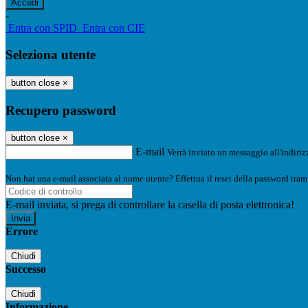
-
Entra con SPID
Entra con CIE
Seleziona utente
button close
×
Recupero password
button close
×
E-mail
Verrà inviato un messaggio all'indirizz
Non hai una e-mail associata al nome utente? Effettua il reset della password tram
E-mail inviata, si prega di controllare la casella di posta elettronica!
Errore
Chiudi
Successo
Chiudi
Informazione