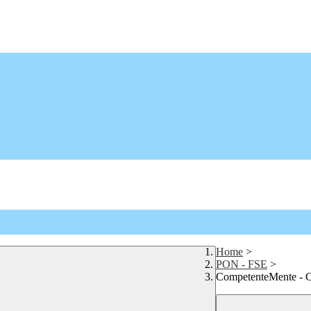
Home
>
PON - FSE
>
CompetenteMente - 