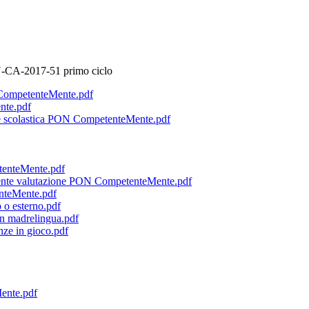
-CA-2017-51 primo ciclo
N CompetenteMente.pdf
nte.pdf
one scolastica PON CompetenteMente.pdf
etenteMente.pdf
ferente valutazione PON CompetenteMente.pdf
enteMente.pdf
 o esterno.pdf
on madrelingua.pdf
nze in gioco.pdf
ente.pdf