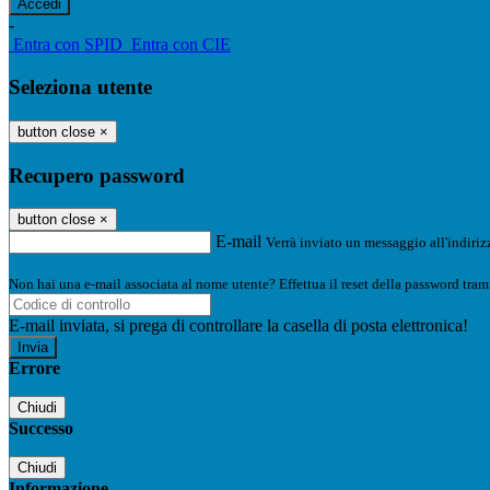
-
Entra con SPID
Entra con CIE
Seleziona utente
button close
×
Recupero password
button close
×
E-mail
Verrà inviato un messaggio all'indirizz
Non hai una e-mail associata al nome utente? Effettua il reset della password tram
E-mail inviata, si prega di controllare la casella di posta elettronica!
Errore
Chiudi
Successo
Chiudi
Informazione