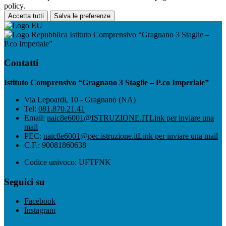
policy.
Accetta tutti
Salva le preferenze
Istituto Comprensivo “Gragnano 3 Staglie –
P.co Imperiale”
Contatti
Istituto Comprensivo “Gragnano 3 Staglie – P.co Imperiale”
Via Lepoardi, 10 - Gragnano (NA)
Tel:
081.870.21.41
Email:
naic8e6001@ISTRUZIONE.IT
Link per inviare una
mail
PEC:
naic8e6001@pec.istruzione.it
Link per inviare una mail
C.F.: 90081860638
Codice univoco: UFTFNK
Seguici su
Facebook
Instagram