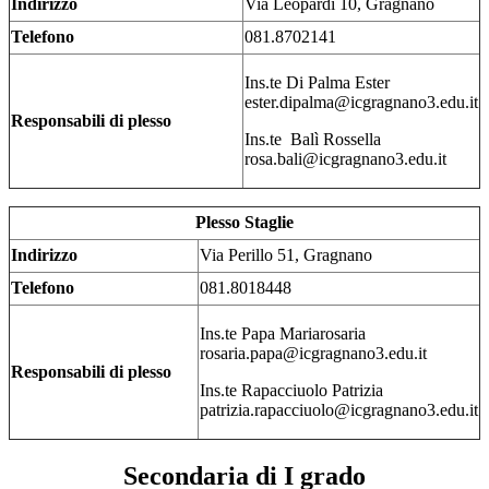
Indirizzo
Via Leopardi 10, Gragnano
Telefono
081.8702141
Ins.te Di Palma Ester
ester.dipalma@icgragnano3.edu.it
Responsabili di plesso
Ins.te Balì Rossella
r
osa.bali@icgragnano3.edu.it
Plesso Staglie
Indirizzo
Via Perillo 51, Gragnano
Telefono
081.8018448
Ins.te Papa Mariarosaria
rosaria.papa@icgragnano3.edu.it
Responsabili di plesso
Ins.te Rapacciuolo Patrizia
patrizia.rapacciuolo@icgragnano3.edu.it
Secondaria di I grado