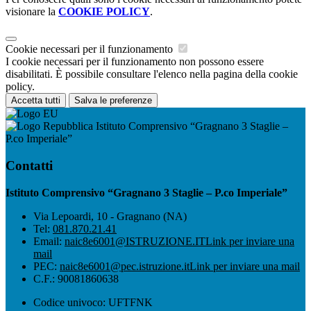
visionare la
COOKIE POLICY
.
Cookie necessari per il funzionamento
I cookie necessari per il funzionamento non possono essere
disabilitati. È possibile consultare l'elenco nella pagina della cookie
policy.
Accetta tutti
Salva le preferenze
Istituto Comprensivo “Gragnano 3 Staglie –
P.co Imperiale”
Contatti
Istituto Comprensivo “Gragnano 3 Staglie – P.co Imperiale”
Via Lepoardi, 10 - Gragnano (NA)
Tel:
081.870.21.41
Email:
naic8e6001@ISTRUZIONE.IT
Link per inviare una
mail
PEC:
naic8e6001@pec.istruzione.it
Link per inviare una mail
C.F.: 90081860638
Codice univoco: UFTFNK