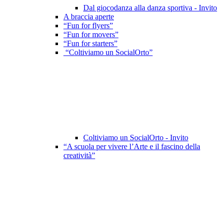
Dal giocodanza alla danza sportiva - Invito
A braccia aperte
“Fun for flyers”
“Fun for movers”
“Fun for starters”
“Coltiviamo un SocialOrto”
Coltiviamo un SocialOrto - Invito
“A scuola per vivere l’Arte e il fascino della
creatività”