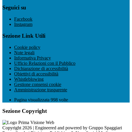
Seguici su
Facebook
Instagram
Sezione Link Utili
Cookie policy
Note legali
Informativa Privacy
Ufficio Relazioni con il Pubblico
Dichiarazione di accessibilità
Obiettivi di accessibilità
Whistleblowing
Gestione consensi cookie
Amministrazione trasparente
Pagina visualizzata
998
volte
Sezione Copyright
Copyright 2026 | Engineered and powered by Gruppo Spaggiari