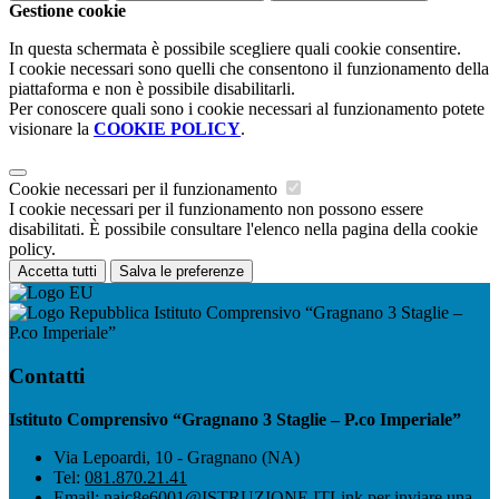
Gestione cookie
In questa schermata è possibile scegliere quali cookie consentire.
I cookie necessari sono quelli che consentono il funzionamento della
piattaforma e non è possibile disabilitarli.
Per conoscere quali sono i cookie necessari al funzionamento potete
visionare la
COOKIE POLICY
.
Cookie necessari per il funzionamento
I cookie necessari per il funzionamento non possono essere
disabilitati. È possibile consultare l'elenco nella pagina della cookie
policy.
Accetta tutti
Salva le preferenze
Istituto Comprensivo “Gragnano 3 Staglie –
P.co Imperiale”
Contatti
Istituto Comprensivo “Gragnano 3 Staglie – P.co Imperiale”
Via Lepoardi, 10 - Gragnano (NA)
Tel:
081.870.21.41
Email:
naic8e6001@ISTRUZIONE.IT
Link per inviare una