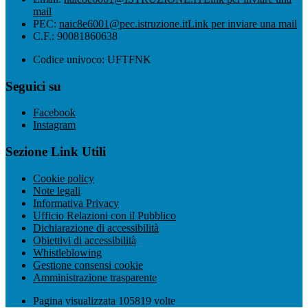
mail
PEC:
naic8e6001@pec.istruzione.it
Link per inviare una mail
C.F.: 90081860638
Codice univoco: UFTFNK
Seguici su
Facebook
Instagram
Sezione Link Utili
Cookie policy
Note legali
Informativa Privacy
Ufficio Relazioni con il Pubblico
Dichiarazione di accessibilità
Obiettivi di accessibilità
Whistleblowing
Gestione consensi cookie
Amministrazione trasparente
Pagina visualizzata
105819
volte